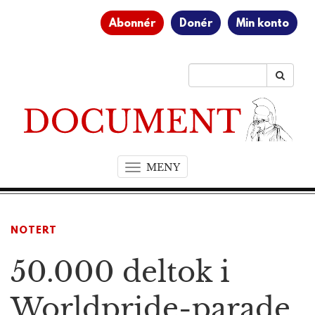
Abonnér
Donér
Min konto
MENY
T
o
g
g
NOTERT
l
e
50.000 deltok i
n
a
v
Worldpride-parade
i