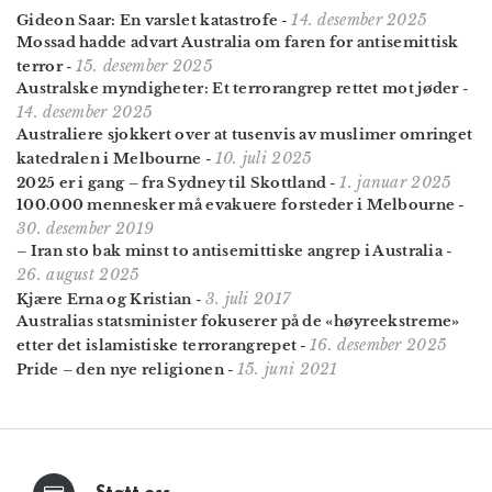
14. desember 2025
Gideon Saar: En varslet katastrofe
-
Mossad hadde advart Australia om faren for antisemittisk
15. desember 2025
terror
-
Australske myndig­heter: Et terror­angrep rettet mot jøder
-
14. desember 2025
Australiere sjokkert over at tusenvis av muslimer omringet
10. juli 2025
katedralen i Melbourne
-
1. januar 2025
2025 er i gang – fra Sydney til Skottland
-
100.000 mennesker må evakuere forsteder i Melbourne
-
30. desember 2019
– Iran sto bak minst to anti­semittiske angrep i Australia
-
26. august 2025
3. juli 2017
Kjære Erna og Kristian
-
Australias stats­minister fokuserer på de «høyre­ekstreme»
16. desember 2025
etter det islamistiske terror­angrepet
-
15. juni 2021
Pride – den nye religionen
-