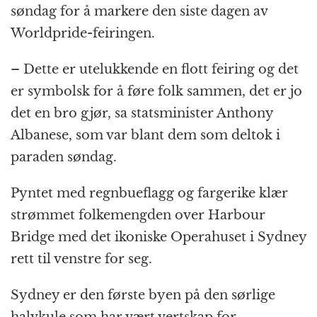
søndag for å markere den siste dagen av
b
n
A
c
r
Worldpride-feiringen.
o
g
p
h
a
o
e
p
at
m
– Dette er utelukkende en flott feiring og det
k
r
er symbolsk for å føre folk sammen, det er jo
det en bro gjør, sa statsminister Anthony
Albanese, som var blant dem som deltok i
paraden søndag.
Pyntet med regnbueflagg og fargerike klær
strømmet folkemengden over Harbour
Bridge med det ikoniske Operahuset i Sydney
rett til venstre for seg.
Sydney er den første byen på den sørlige