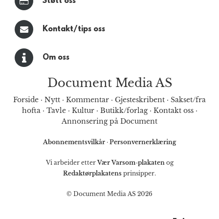
Støtt oss
Kontakt/tips oss
Om oss
Document Media AS
Forside
·
Nytt
·
Kommentar
·
Gjesteskribent
·
Sakset/fra
hofta
·
Tavle
·
Kultur
·
Butikk/forlag
·
Kontakt oss
·
Annonsering på Document
Abonnementsvilkår
·
Personvernerklæring
Vi arbeider etter
Vær Varsom-plakaten
og
Redaktørplakatens
prinsipper.
© Document Media AS 2026