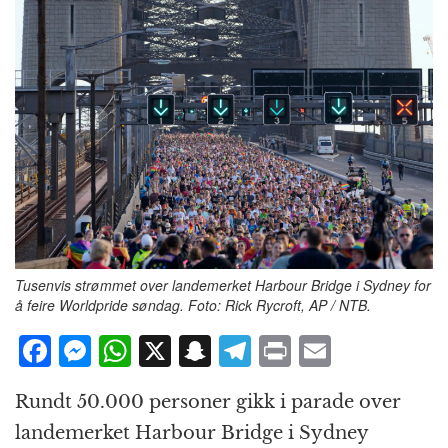
Tusenvis strømmet over landemerket Harbour Bridge i Sydney for
å feire Worldpride søndag. Foto: Rick Rycroft, AP / NTB.
F
M
W
X
S
T
P
E
a
e
h
n
el
ri
m
Rundt 50.000 personer gikk i parade over
c
ss
at
a
e
n
ai
landemerket Harbour Bridge i Sydney
e
e
s
p
g
t
l