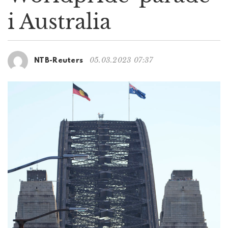
g
i Australia
a
t
i
o
05.03.2023 07:37
NTB-Reuters
n