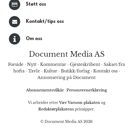
Støtt oss
Kontakt/tips oss
Om oss
Document Media AS
Forside
·
Nytt
·
Kommentar
·
Gjesteskribent
·
Sakset/fra
hofta
·
Tavle
·
Kultur
·
Butikk/forlag
·
Kontakt oss
·
Annonsering på Document
Abonnementsvilkår
·
Personvernerklæring
Vi arbeider etter
Vær Varsom-plakaten
og
Redaktørplakatens
prinsipper.
© Document Media AS 2026