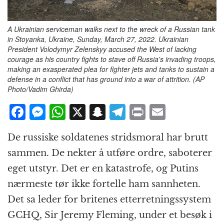
A Ukrainian serviceman walks next to the wreck of a Russian tank
in Stoyanka, Ukraine, Sunday, March 27, 2022. Ukrainian
President Volodymyr Zelenskyy accused the West of lacking
courage as his country fights to stave off Russia's invading troops,
making an exasperated plea for fighter jets and tanks to sustain a
defense in a conflict that has ground into a war of attrition. (AP
Photo/Vadim Ghirda)
F
M
W
X
S
T
P
E
a
e
h
n
el
ri
m
De russiske soldatenes stridsmoral har brutt
c
ss
at
a
e
n
ai
sammen. De nekter å utføre ordre, saboterer
e
e
s
p
g
t
l
eget utstyr. Det er en katastrofe, og Putins
b
n
A
c
r
nærmeste tør ikke fortelle ham sannheten.
o
g
p
h
a
Det sa leder for britenes etterretningssystem
o
e
p
at
m
GCHQ, Sir Jeremy Fleming, under et besøk i