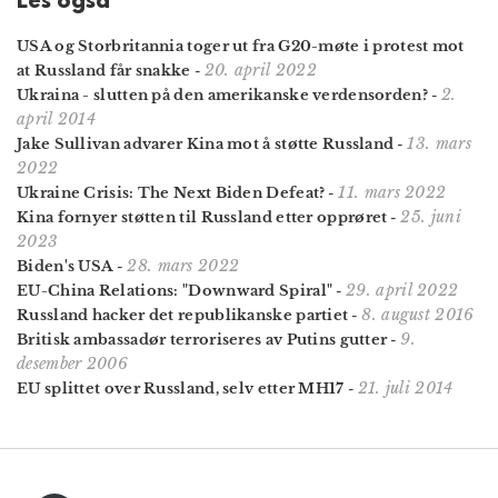
Les også
USA og Storbritannia toger ut fra G20-møte i protest mot
20. april 2022
at Russland får snakke
-
2.
Ukraina - slutten på den amerikanske verdensorden?
-
april 2014
13. mars
Jake Sullivan advarer Kina mot å støtte Russland
-
2022
11. mars 2022
Ukraine Crisis: The Next Biden Defeat?
-
25. juni
Kina fornyer støtten til Russland etter opprøret
-
2023
28. mars 2022
Biden's USA
-
29. april 2022
EU-China Relations: "Downward Spiral"
-
8. august 2016
Russland hacker det republikanske partiet
-
9.
Britisk ambassadør terroriseres av Putins gutter
-
desember 2006
21. juli 2014
EU splittet over Russland, selv etter MH17
-