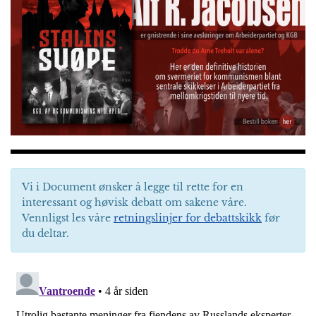
Vi i Document ønsker å legge til rette for en
interessant og høvisk debatt om sakene våre.
Vennligst les våre
retningslinjer for debattskikk
før
du deltar.