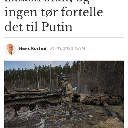
g
ingen tør fortelle
a
t
det til Putin
i
o
n
31.03.2022 08:14
Hans Rustad